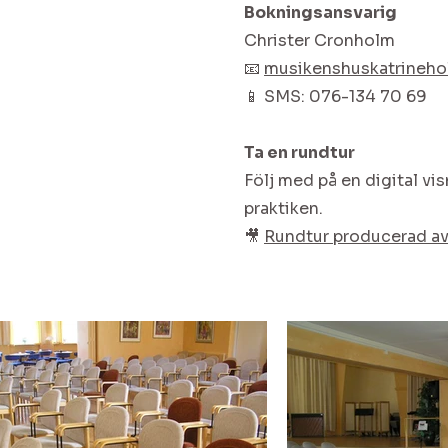
Bokningsansvarig
Christer Cronholm
📧
musikenshuskatrineh
📱 SMS: 076-134 70 69
Ta en rundtur
Följ med på en digital vis
praktiken.
🎥
Rundtur producerad av